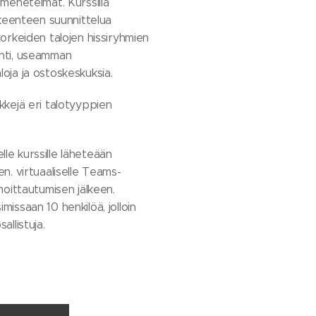
imenetelmät. Kurssilla
iikeenteen suunnittelua
korkeiden talojen hissiryhmien
inti, useamman
loja ja ostoskeskuksia.
rkkejä eri talotyyppien
le kurssille läheteään
en. virtuaaliselle Teams-
lmoittautumisen jälkeen.
missaan 10 henkilöä, jolloin
allistuja.