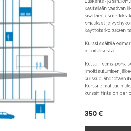
Laskenta- ja simuloint
käsitellään vaativan l
sisältäen esimerkiksi 
ohjaukset ja vyöhykö
käyttötarkoituksen ta
Kurssi sisältää esime
mitoituksesta.
Kutsu Teams-pohjaisel
ilmoittautumisen jälke
kurssille lähetetään i
Kurssille mahtuu maksi
kurssin hinta on per os
350
€