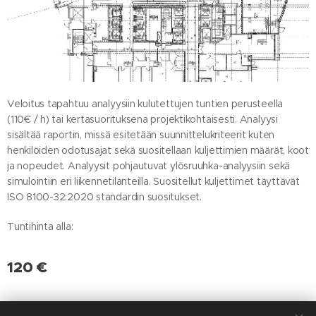
Veloitus tapahtuu analyysiin kulutettujen tuntien perusteella
(110€ / h) tai kertasuorituksena projektikohtaisesti. Analyysi
sisältää raportin, missä esitetään suunnittelukriteerit kuten
henkilöiden odotusajat sekä suositellaan kuljettimien määrät, koot
ja nopeudet. Analyysit pohjautuvat ylösruuhka-analyysiin sekä
simulointiin eri liikennetilanteilla. Suositellut kuljettimet täyttävät
ISO 8100-32:2020 standardin suositukset.
Tuntihinta alla:
120
€