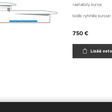
räätälöity kurssi.
Isoille ryhmille kurssin
750
€
Lisää osto