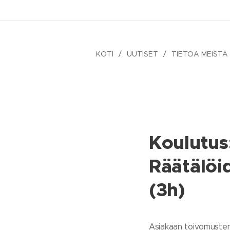
KOTI
UUTISET
TIETOA MEISTÄ
Koulutus
Räätälöid
(3h)
Asiakaan toivomuste