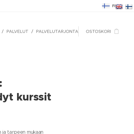
FI
PALVELUT
PALVELUTARJONTA
OSTOSKORI
:
yt kurssit
n ja tarpeen mukaan